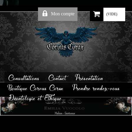
Mon compte
(VIDE)
Consultations
Contact
Présentation
Boutique Corvus Corax
Prendre rendez-vous
Déontologie et Ethique