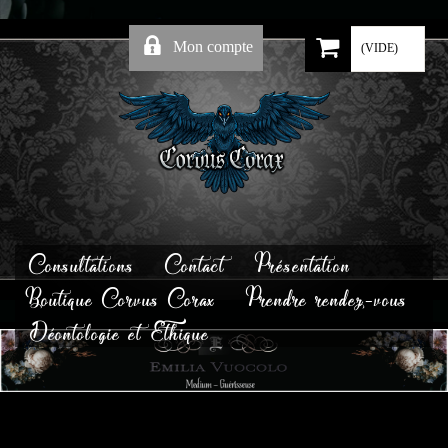
Mon compte
(VIDE)
Consultations
Contact
Présentation
Boutique Corvus Corax
Prendre rendez-vous
Déontologie et Ethique