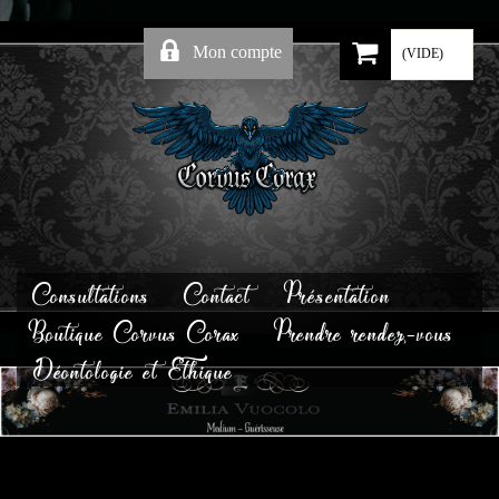
Mon compte
(VIDE)
Consultations
Contact
Présentation
Boutique Corvus Corax
Prendre rendez-vous
Déontologie et Ethique