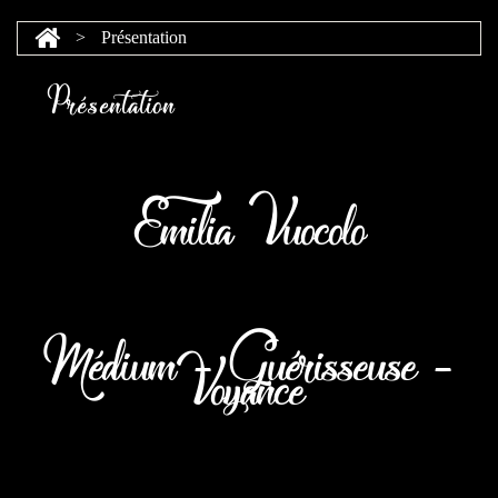
>
Présentation
Présentation
Emilia Vuocolo
Médium - Guérisseuse -
Voyance