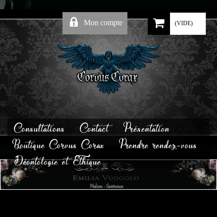
Mon compte
(VIDE)
Consultations
Contact
Présentation
Boutique Corvus Corax
Prendre rendez-vous
Déontologie et Ethique